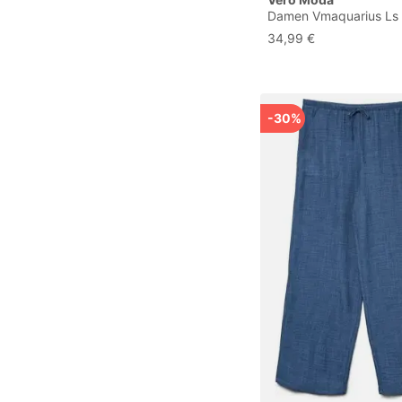
Damen Vmaquarius Ls
Raglan Pullover Bf, Bir
34,99 €
-30%