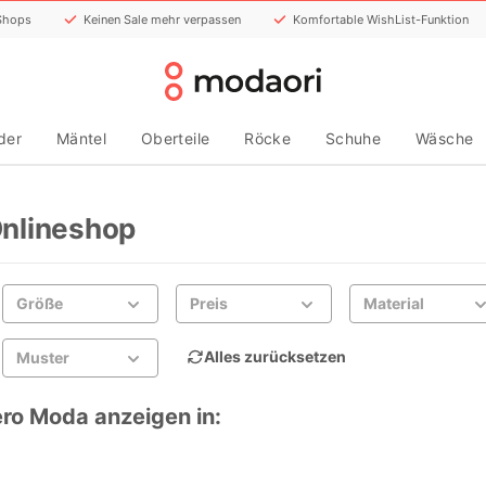
 Shops
Keinen Sale mehr verpassen
Komfortable WishList-Funktion
der
Mäntel
Oberteile
Röcke
Schuhe
Wäsche
nlineshop
Größe
Preis
Material
Alles zurücksetzen
Muster
ro Moda anzeigen in: