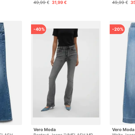
Regenmantel
VMALLISON 
49,99 €
31,99 €
49,99 €
35
Beinschnitt
-40%
-20%
Vero Moda
Vero Moda
MFLASH
Bootcut-Jeans "VMFLASH MR
Weite Jea