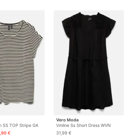
Vero Moda
n SS TOP Stripe GA
Vmline Ss Short Dress WVN
Noos
,90 €
31,99 €