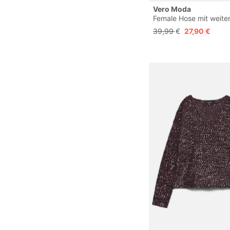
Vero Moda
Female Hose mit weit
Beinschnitt VMMELAN
39,99 €
27,90 €
Taille Hose