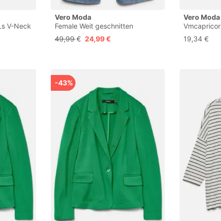
Vero Moda
Vero Moda
Ls V-Neck
Female Weit geschnitten
Vmcapricor
ing, M
VMALLISON Mid Rise Weiter
Pullover Bf
49,99 €
24,99 €
19,34 €
Beinschnitt Jeans
-43%