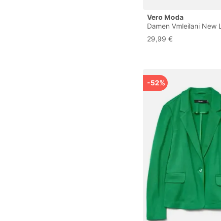
Vero Moda
Damen Vmleilani New 
Pullover Rep, Winetast
29,99 €
-52%