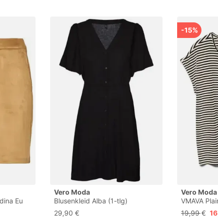
-15%
Vero Moda
Vero Moda
dina Eu
Blusenkleid Alba (1-tlg)
VMAVA Plai
Drapiert/gerafft
JRS NOOS
29,90 €
19,99 €
16