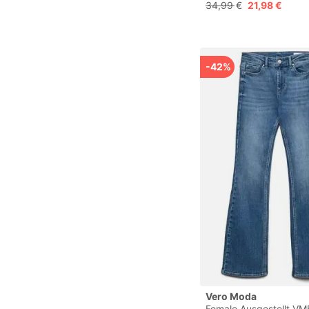
Hemd
34,99 €
21,98 €
-42%
Vero Moda
Female Ausgestellt V