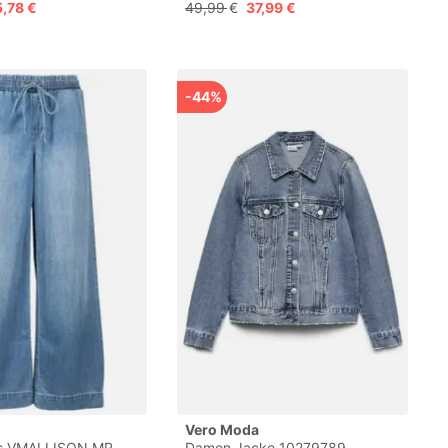
Mid Rise Weiter
FAUX SUEDE JACKET GA
,78 €
49,99 €
37,99 €
 Jeans
NOOS" mit asymetrischem
Reißverschluss
-44%
Vero Moda
ns VMALLISON MR
Damen Jacke 10279789