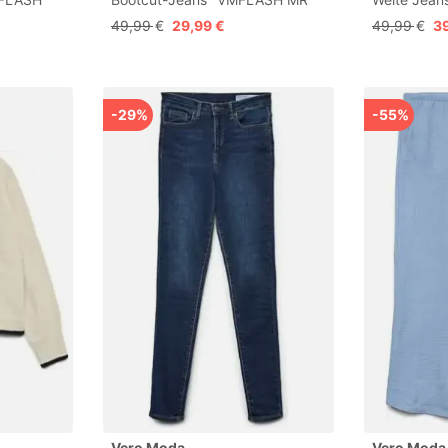
eans
FLARED JEANS LI213 GA
WIDE JEAN
49,99 €
29,99 €
49,99 €
3
NOOS" Baumwollmischung mit
Stretch, regular waist, bootcut
fit
-29%
-55%
Vero Moda
Vero Moda