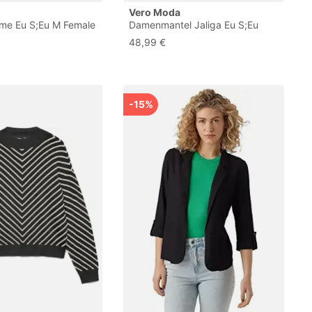
Vero Moda
me Eu S;Eu M Female
Damenmantel Jaliga Eu S;Eu
M;Eu L;Eu Xs Female
48,99 €
-15%