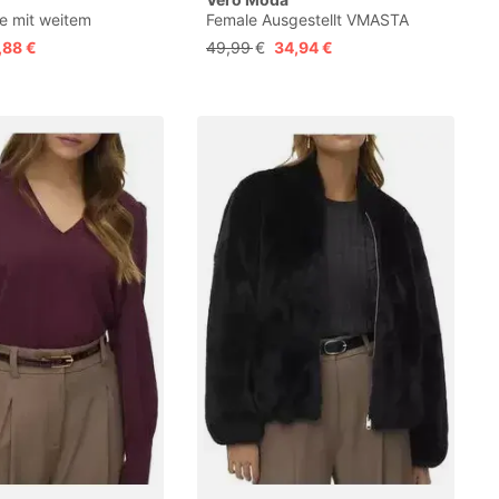
e mit weitem
Female Ausgestellt VMASTA
tt VMMELANEY Hohe
Niedrige Taille Bootcut Jeans
,88 €
49,99 €
34,94 €