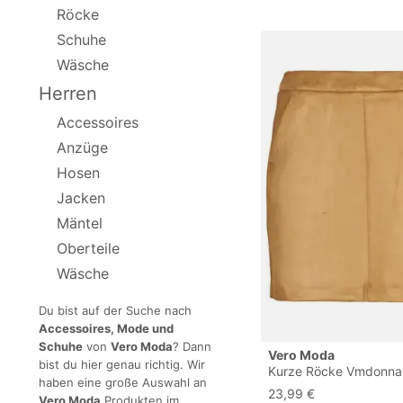
Röcke
Schuhe
Wäsche
Herren
Accessoires
Anzüge
Hosen
Jacken
Mäntel
Oberteile
Wäsche
Du bist auf der Suche nach
Accessoires, Mode und
Schuhe
von
Vero Moda
? Dann
Vero Moda
bist du hier genau richtig. Wir
Kurze Röcke Vmdonna
haben eine große Auswahl an
S;Eu M;Eu Xs
23,99 €
Vero Moda
Produkten im