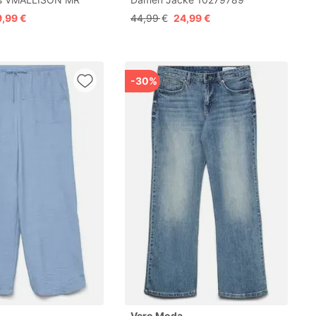
S
Medium Blue Denim Xs
9,99 €
44,99 €
24,99 €
-30%
Vero Moda