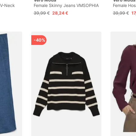
 V-Neck
Female Skinny Jeans VMSOPHIA
Female Hos
ch, M
Hohe Taille Skinny Fit Jeans
Beinschni
39,99 €
28,24 €
39,99 €
17
Taille Hose
-40%