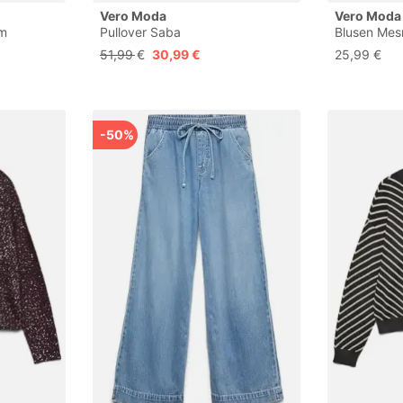
Vero Moda
Vero Moda
em
Pullover Saba
Blusen Mes
EY Hohe
51,99 €
30,99 €
25,99 €
-50%