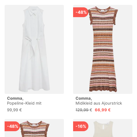
-48%
Comma,
Comma,
Popeline-Kleid mit
Midikleid aus Ajourstrick
Schleifen-Detail
99,99 €
129,99 €
66,99 €
-48%
-16%