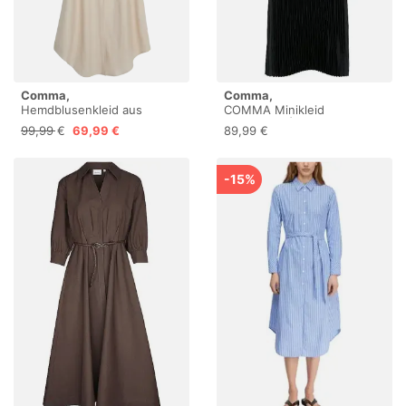
Comma,
Comma,
Hemdblusenkleid aus
COMMA Minikleid
Viskoseleinenmix
dunkelblau | 40
99,99 €
69,99 €
89,99 €
-15%