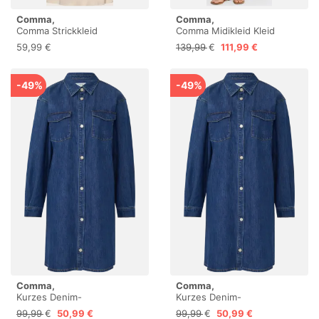
Comma,
Comma,
Comma Strickkleid
Comma Midikleid Kleid
Hemdblusenkleid aus
59,99 €
139,99 €
111,99 €
Baumwollsatin
-49%
-49%
Comma,
Comma,
Kurzes Denim-
Kurzes Denim-
Hemdblusenkleid im Loose
Hemdblusenkleid im Loose
99,99 €
50,99 €
99,99 €
50,99 €