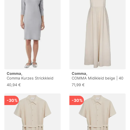
Comma,
Comma,
Comma Kurzes Strickkleid
COMMA Midikleid beige | 40
aus Viskosemix mit
40,94 €
71,99 €
überschnittenen Schultern
-30%
-30%