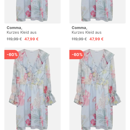
Comma,
Comma,
Kurzes Kleid aus
Kurzes Kleid aus
Crêpechiffon mit Volant-
Crêpechiffon mit Volant-
119,99 €
47,99 €
119,99 €
47,99 €
Details
Details
-60%
-60%