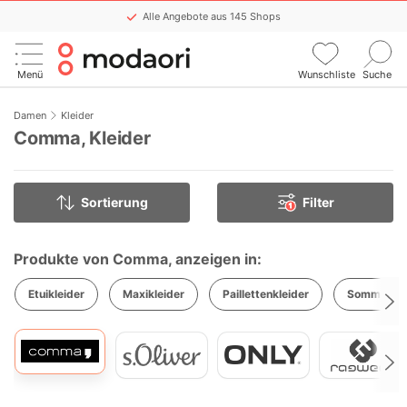
Alle Angebote aus 145 Shops
Keinen Sale mehr verpassen
Menü
Wunschliste
Suche
Komfortable WishList-Funktion
Stündlich aktualisiert
Damen
Kleider
Comma, Kleider
Sortierung
Filter
1
Produkte von Comma, anzeigen in:
Etuikleider
Maxikleider
Paillettenkleider
Sommerkle