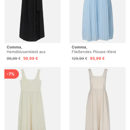
Comma,
Comma,
Hemdblusenkleid aus
Fließendes Plissee-Kleid
Viskoseleinenmix
aus Chiffon
99,99 €
59,99 €
129,99 €
95,99 €
-7%