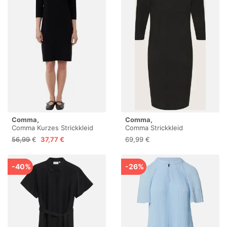
Comma,
Comma,
Comma Kurzes Strickkleid
Comma Strickkleid
aus Viskosemix mit
56,99 €
37,77 €
69,99 €
überschnittenen Schultern
-40%
-26%