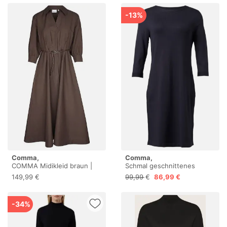
-13%
Comma,
Comma,
COMMA Midikleid braun |
Schmal geschnittenes
46
Strickkleid
149,99 €
99,99 €
86,99 €
-34%