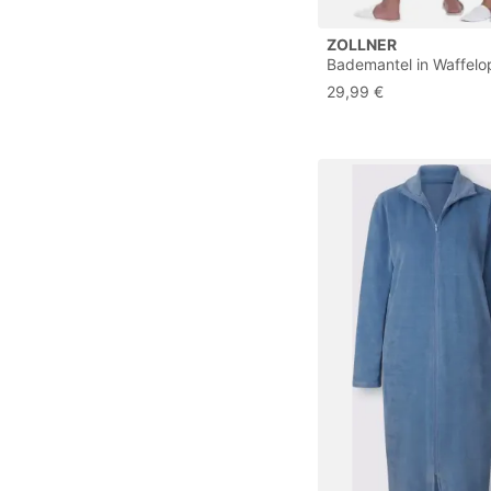
ZOLLNER
Bademantel in Waffelop
hautfreundlich und sau
29,99 €
für Damen und Herren 
Mischgewebe - Größe 
weiß - waschbar bis 6
Hotelqualität - Oeko T
zertifiziert