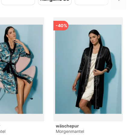
-40%
r
wäschepur
tel
Morgenmantel