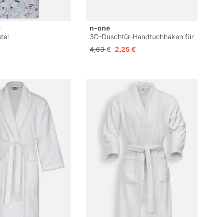
r
n-one
tel
3D-Duschtür-Handtuchhaken für
8 mm Glastüren, Badezimmer-
4,69 €
2,25 €
Aufhänger für Kleidung,
Handtuch, Bademäntel, Wäsche,
Schlafsaal, Wohnung