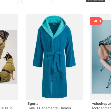
-40%
Egeria
wäschepu
e XL in
CAIRO Bademantel Damen
Morgenman