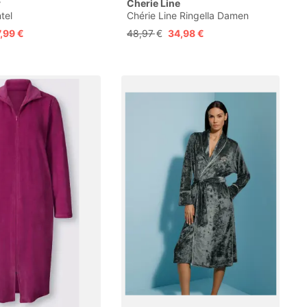
r
Cherie Line
tel
Chérie Line Ringella Damen
Kimonomantel mit Bindegürtel,
,99 €
48,97 €
34,98 €
Langarm, Bademantel im
Paisley-Dessín, knielang,
farbbrillant, 50% Baumwolle 50%
Modal, pflegeleicht &
maschinenwaschbar