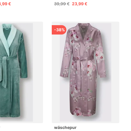
3,99 €
39,99 €
23,99 €
-38%
r
wäschepur