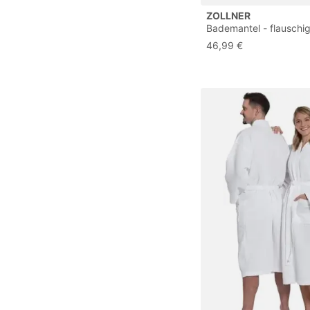
ZOLLNER
Bademantel - flauschi
saugstark - Unisex - G
46,99 €
braun - außen aus Pol
innen aus Baumwoll-
Mischgewebe - waschb
60°C - Hotelqualität -
Tex® zertifiziert