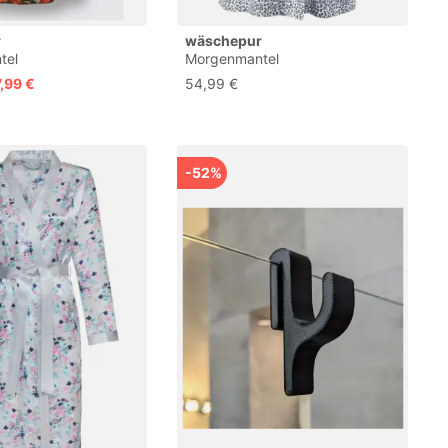
r
wäschepur
tel
Morgenmantel
,99 €
54,99 €
-52%