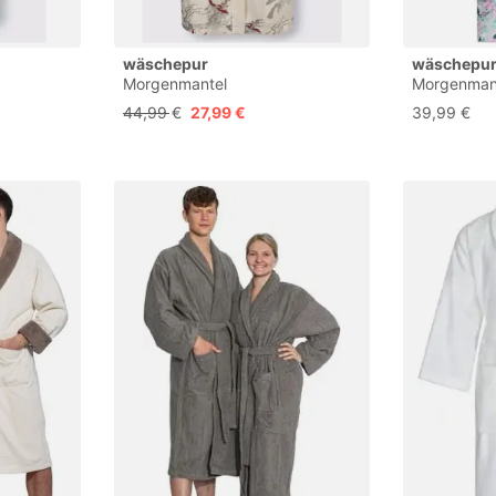
wäschepur
wäschepu
Morgenmantel
Morgenman
44,99 €
27,99 €
39,99 €