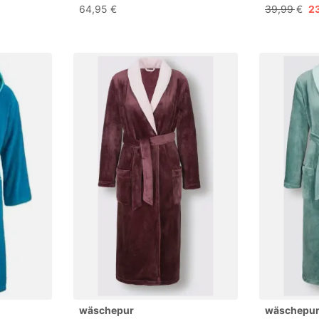
l
Herren mit Kapuze &
64,95 €
39,99 €
2
Schalkragen, Pflegeleicht, Stark
h
Saugfähig, Weicher Frottier,
Maschinenwäsche, Stream,
Größe S
wäschepur
wäschepu