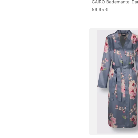
CAIRO Bademantel D
Herren mit Kapuze &
59,95 €
Schalkragen, Pflegelei
Saugfähig, Weicher Frot
Maschinenwäsche, Str
Größe M