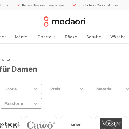
 Shops
Keinen Sale mehr verpassen
Komfortable WishList-Funktion
der
Mäntel
Oberteile
Röcke
Schuhe
Wäsche
mäntel
für Damen
Größe
Preis
Material
Passform
MÖVE