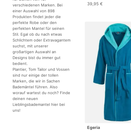
Khaki Hund Bademante
39,95 €
verschiedenen Marken. Bei
Baumwolle saugstark
einer Auswahl von 898
schnelltrocknend weic
Produkten findet jeder die
waschbar
perfekte Robe oder den
perfekten Mantel für seinen
Stil. Egal ob du nach etwas
Schlichtem oder Extravagantem
suchst, mit unserer
großartigen Auswahl an
Designs bist du immer gut
bedient.
Plantier, Tom Tailor und Vossen
sind nur einige der tollen
Marken, die wir in Sachen
Bademäntel führen. Also
worauf wartest du noch? Finde
deinen neuen
Lieblingsbademantel hier bei
uns!
Egeria