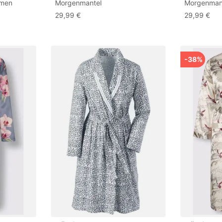
amen
Morgenmantel
Morgenman
29,99 €
29,99 €
cht, Stark
tier,
eam,
-38%