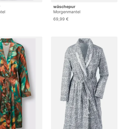
r
wäschepur
tel
Morgenmantel
69,99 €