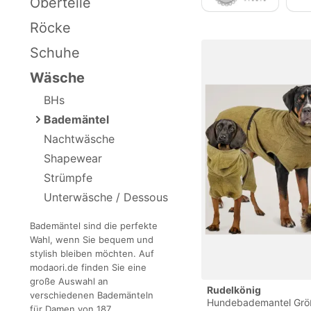
Oberteile
Röcke
Schuhe
Wäsche
BHs
Bademäntel
Nachtwäsche
Shapewear
Strümpfe
Unterwäsche / Dessous
Bademäntel sind die perfekte
Wahl, wenn Sie bequem und
stylish bleiben möchten. Auf
modaori.de finden Sie eine
große Auswahl an
Rudelkönig
verschiedenen Bademänteln
Hundebademantel Größ
für Damen von 187