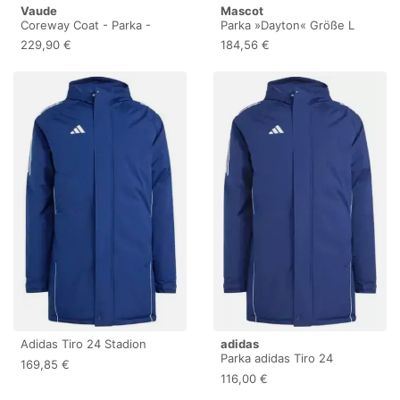
Vaude
Mascot
Coreway Coat - Parka -
Parka »Dayton« Größe L
Damen Black EU 40
schwarz
229,90 €
184,56 €
Adidas Tiro 24 Stadion
adidas
Parka 3XL NAVBLU/WHITE
Parka adidas Tiro 24
169,85 €
Stadium - Bleu - male - Size:
116,00 €
3XL