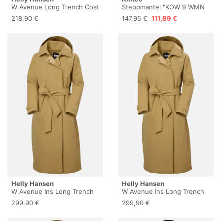
W Avenue Long Trench Coat
Steppmantel "KOW 9 WMN
- Parka - Damen Navy S
QLTD PRK" Wasser- und
218,90 €
147,95 €
111,89 €
windabweisender Damen
Parka mit verstellbarer
Kapuze
Helly Hansen
Helly Hansen
W Avenue Ins Long Trench
W Avenue Ins Long Trench
Coat - Parka - Damen
Coat - Parka - Damen
299,90 €
299,90 €
Elmwood XL
Elmwood M