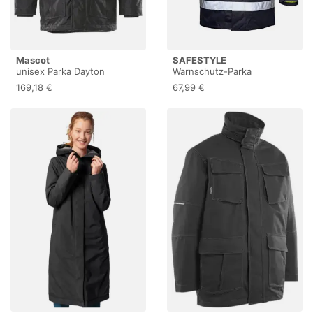
Mascot
SAFESTYLE
unisex Parka Dayton
Warnschutz-Parka
schwarz Grösse L (L)
"Spencer", 1 Stück, Größe
169,18 €
67,99 €
(10002074195448)
M, gelb/marine, 23548-M