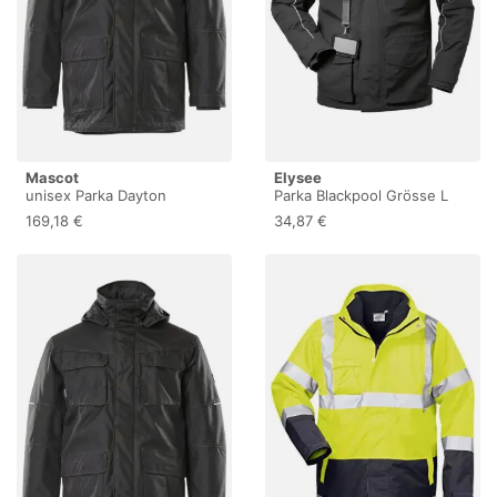
Mascot
Elysee
unisex Parka Dayton
Parka Blackpool Grösse L
schwarz Grösse M (M)
schwarz (L) (20020-2)
169,18 €
34,87 €
(10002074195449)