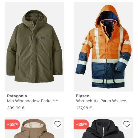
Patagonia
Elysee
M's Windsdadow Parka * *
Warnschutz-Parka Wallace,
M
Warn-Orange/marine-Blau,
399,99 €
137,98 €
Größe L
-58%
-39%