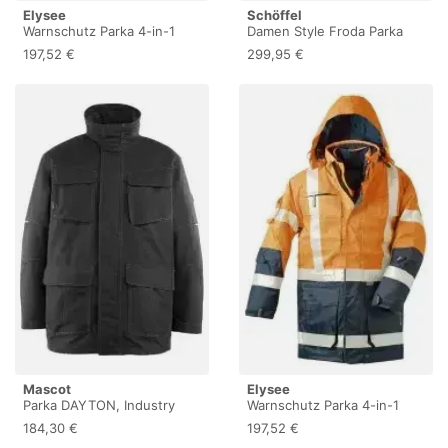
Elysee
Schöffel
Warnschutz Parka 4-in-1
Damen Style Froda Parka
WALLACE, orange/marine 1
197,52 €
299,95 €
Stück, Größe: L
Mascot
Elysee
Parka DAYTON, Industry
Warnschutz Parka 4-in-1
10010-194 , 1 Stück, Größe:
WALLACE, orange/marine 1
184,30 €
197,52 €
L
Stück, Größe: XXL