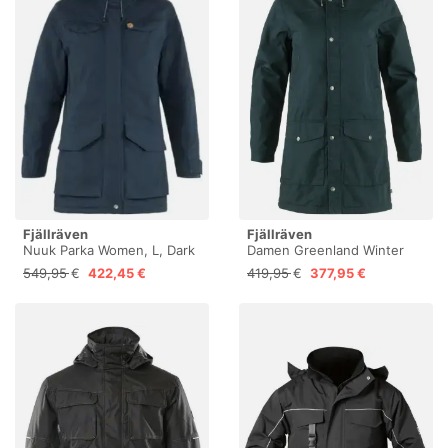
Fjällräven
Fjällräven
Nuuk Parka Women, L, Dark
Damen Greenland Winter
Navy
Parka
549,95 €
422,45 €
419,95 €
377,95 €