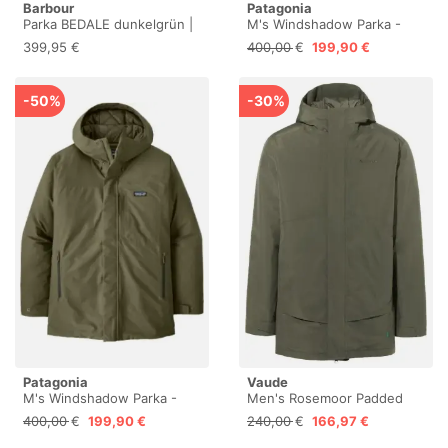
Barbour
Patagonia
Parka BEDALE dunkelgrün |
M's Windshadow Parka -
54
Parka [Special]
399,95 €
400,00 €
199,90 €
-50%
-30%
Patagonia
Vaude
M's Windshadow Parka -
Men's Rosemoor Padded
Parka [Special]
Parka - Winterparka
400,00 €
199,90 €
240,00 €
166,97 €