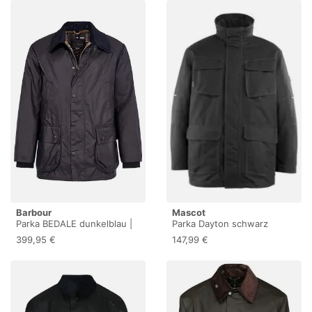
Barbour
Mascot
Parka BEDALE dunkelblau |
Parka Dayton schwarz
52
Größe L
399,95 €
147,99 €