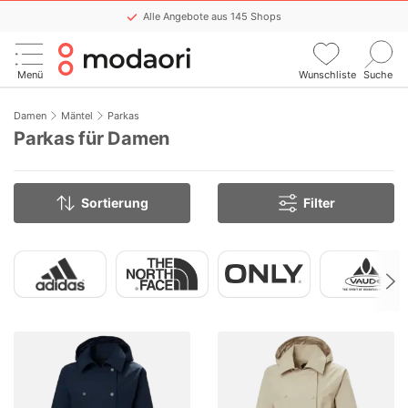
Alle Angebote aus 145 Shops
Keinen Sale mehr verpassen
Menü
Wunschliste
Suche
Komfortable WishList-Funktion
Stündlich aktualisiert
Damen
Mäntel
Parkas
Parkas für Damen
Sortierung
Filter