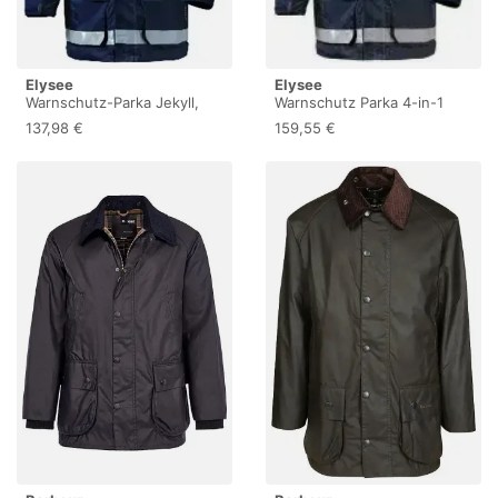
Elysee
Elysee
Warnschutz-Parka Jekyll,
Warnschutz Parka 4-in-1
Warn-Gelb/marine-Blau,
JEKYLL, gelb/marine 1
137,98 €
159,55 €
Größe M
Stück, Größe: M