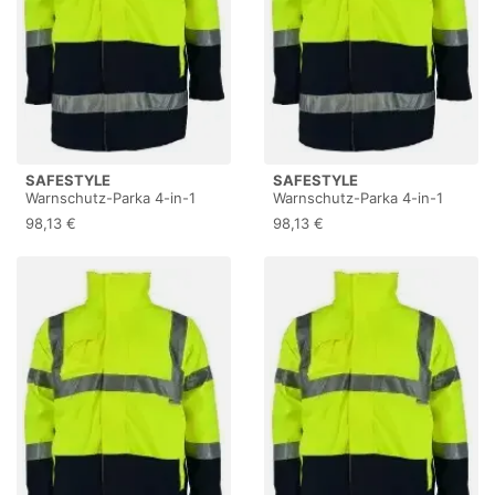
SAFESTYLE
SAFESTYLE
Warnschutz-Parka 4-in-1
Warnschutz-Parka 4-in-1
SPENCER, gelb/marine
SPENCER, gelb/marine
98,13 €
98,13 €
23548 , 1 Stück, Größe: S
23548 , 1 Stück, Größe: XXL