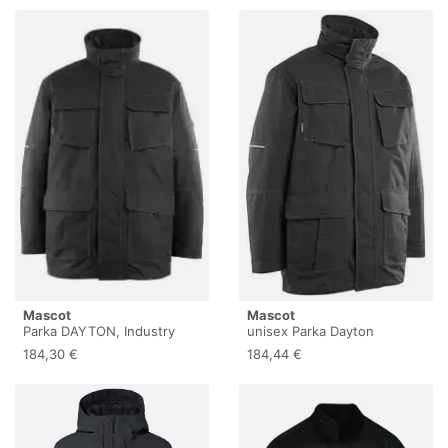
Mascot
Mascot
Parka DAYTON, Industry
unisex Parka Dayton
10010-194 , 1 Stück, Größe:
schwarz Größe M
184,30 €
184,44 €
M