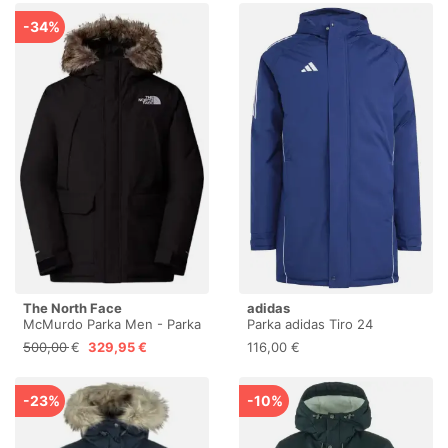
-34%
The North Face
adidas
McMurdo Parka Men - Parka
Parka adidas Tiro 24
Stadium
500,00 €
329,95 €
116,00 €
-23%
-10%