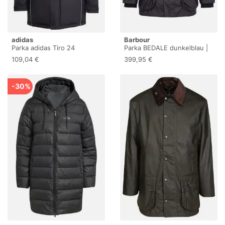
adidas
Barbour
Parka adidas Tiro 24
Parka BEDALE dunkelblau |
Stadium - Noir - male - Size:
54
109,04 €
399,95 €
XS
-30%