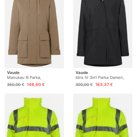
Vaude
Vaude
Manukau III Parka,
Idris IV 3in1 Parka Damen,
wasserdicht – Oat – Gr. 44
wasserdicht, 46
350,00 €
148,60 €
300,00 €
183,37 €