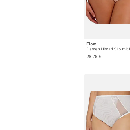
Elomi
Damen Himari Slip mit
Beinausschnitt Unterw
28,76 €
Bikini-Stil, Peach Whis