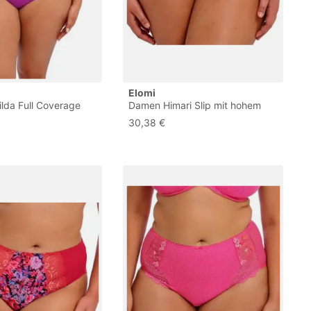
Elomi
lda Full Coverage
Damen Himari Slip mit hohem
äsche im Bikini-Stil,
Beinausschnitt Unterwäsche im
30,38 €
 Large Mehr
Bikini-Stil, Peach Whisper, XL
Größen