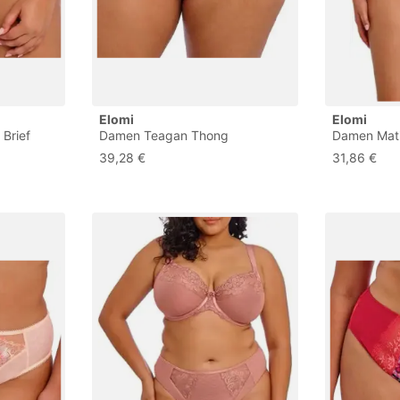
Elomi
Elomi
 Brief
Damen Teagan Thong
Damen Mati
til,
Unterwäsche im Bikini-Stil,
Brief Unterw
39,28 €
31,86 €
nfarbig
Azalee, XXL Größen
Steckrose,
lids), 3XL