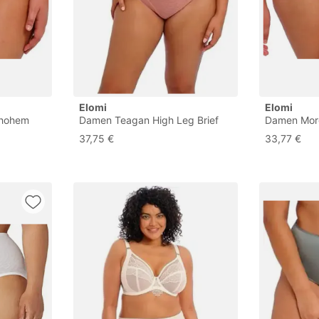
Elomi
Elomi
 hohem
Damen Teagan High Leg Brief
Damen Morg
äsche im
Unterwäsche im Bikini-Stil,
Lace Brief
37,75 €
33,77 €
per, XXL
Esche Rose, XL Größen
Bikini-Stil
Größen