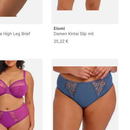
Elomi
a High Leg Brief
Damen Kintai Slip mit
 im Bikini-Stil, Cafe
vollständiger Bedeckung
25,22 €
L Größen
Unterwäsche im Bikini-Stil,
Schwarz, XXL