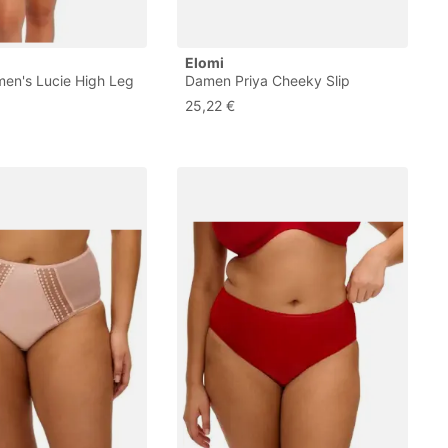
Elomi
n's Lucie High Leg
Damen Priya Cheeky Slip
äsche im Bikini-Stil,
Unterwäsche im Bikini-Stil,
25,22 €
XL Größen
Schwarz, M