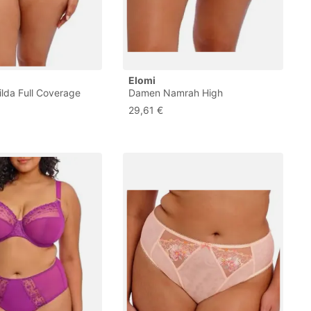
Elomi
lda Full Coverage
Damen Namrah High
äsche im Bikini-Stil,
Unterwäsche im Bikini-Stil,
29,61 €
X-Large Plus
Stonewashed, XXL Größen