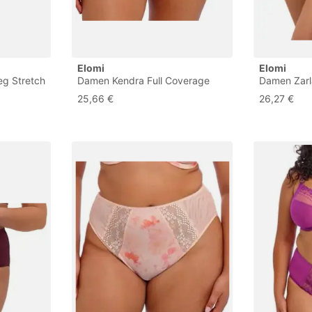
Elomi
Elomi
g Stretch
Damen Kendra Full Coverage
Damen Zarl
e im
Slip Unterwäsche im Bikini-Stil,
Unterwäsche
25,66 €
26,27 €
ard, 3XL
Rosebud, L Größen
au Lait, 3X