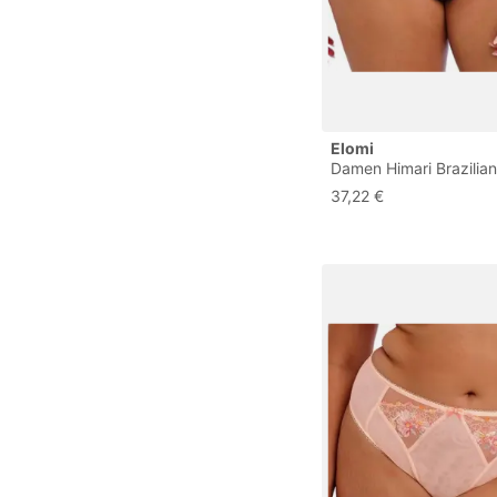
Elomi
Damen Himari Brazilian
Unterwäsche im Bikini-S
37,22 €
Mitternacht/Ausflug, ei
(Midnight//Getaway So
Mehr