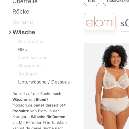
Oberteile
BHs
Unterwäsche
Röcke
Schuhe
Wäsche
Bademäntel
BHs
Nachtwäsche
Shapewear
Strümpfe
Unterwäsche / Dessous
Du bist auf der Suche nach
Wäsche
von
Elomi
?
modaori.de bietet derzeit
514
Produkte
von Elomi in der
Kategorie
Wäsche für Damen
an. Mit Hilfe der Filterfunktion
kannst du deine Suche nach