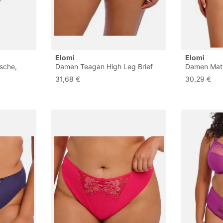
Elomi
Elomi
äsche,
Damen Teagan High Leg Brief
Damen Mati
rößen
Unterwäsche im Bikini-Stil,
Brief Unterw
31,68 €
30,29 €
Kosmos, 3XL Größen
Steckrose, 