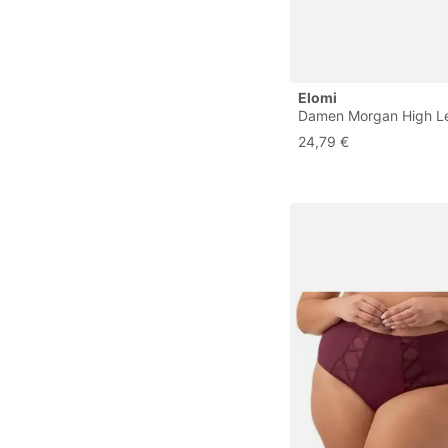
Elomi
Damen Morgan High Le
Lace Brief Unterwäsch
24,79 €
Bikini-Stil, Schneeleop
Größen