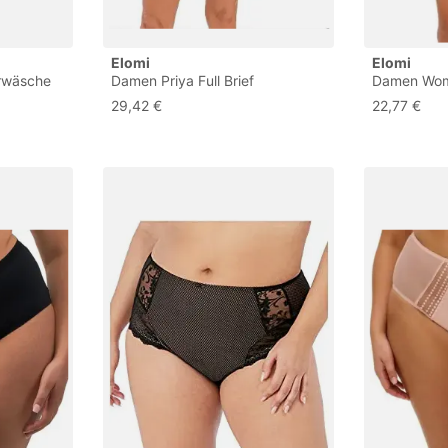
Elomi
Elomi
erwäsche
Damen Priya Full Brief
Damen Wome
 XXL Größen
Unterwäsche im Bikini-Stil,
Brief Unterw
29,42 €
22,77 €
Schwarz, XXL
Schwarz, 4