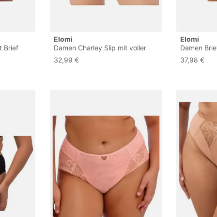
Elomi
Elomi
 Brief
Damen Charley Slip mit voller
Damen Brie
til,
Abdeckung Unterwäsche im
Bikini-Stil,
32,99 €
37,98 €
Bikini-Stil, Jet, XL
Blush), XL 