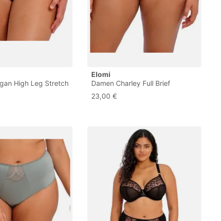
Elomi
an High Leg Stretch
Damen Charley Full Brief
 Unterwäsche im
Unterwäsche im Bikini-Stil, Pink,
23,00 €
, Sunset Meadow, XL
XXL Größen