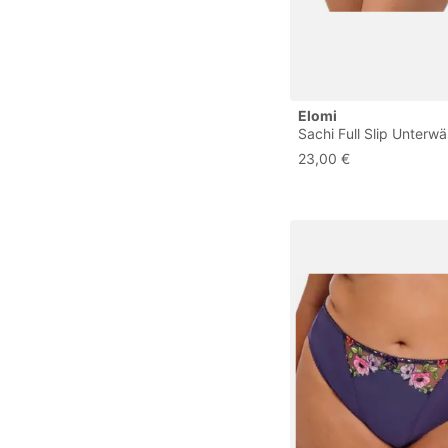
Elomi
Sachi Full Slip Unterw
Cabernet, XL Große G
23,00 €