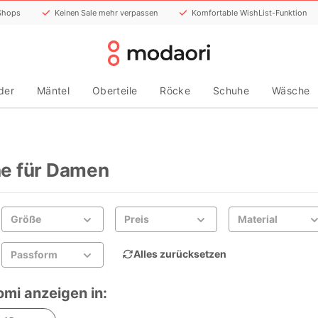
 Shops
Keinen Sale mehr verpassen
Komfortable WishList-Funktion
der
Mäntel
Oberteile
Röcke
Schuhe
Wäsche
e für Damen
Größe
Preis
Material
Alles zurücksetzen
Passform
omi anzeigen in: