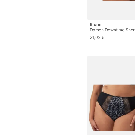
Elomi
Damen Downtime Short
Unterwäsche im Bikini-S
21,02 €
Schwarz, XXL Größen