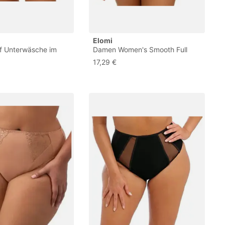
Elomi
f Unterwäsche im
Damen Women's Smooth Full
 Perlen-Rosarot (Pearl
Coverage Brief Unterwäsche im
17,29 €
Größen
Bikini-Stil, Haute, rot, XL / 2L