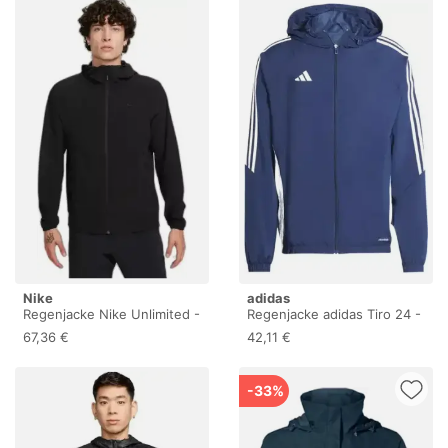
Nike
adidas
Regenjacke Nike Unlimited -
Regenjacke adidas Tiro 24 -
Noir - male - Size: XL
Bleu - male - Size: 2XL
67,36 €
42,11 €
-33%