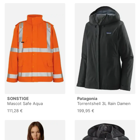
wasserdicht,
zusammenrollbar, Passform:
Slim fit, dark oak, 40
SONSTIGE
Patagonia
Mascot Safe Aqua
Torrentshell 3L Rain Damen
Regenjacke Feldbach Gr. L
Regenjacke, schwarz M
111,28 €
199,95 €
Warnorange