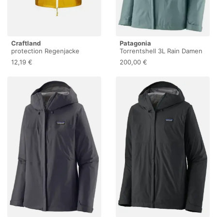
Craftland
Patagonia
protection Regenjacke
Torrentshell 3L Rain Damen
Nylon/Vinyl, Gr. S, gelb
Regenjacke, grün S
12,19 €
200,00 €