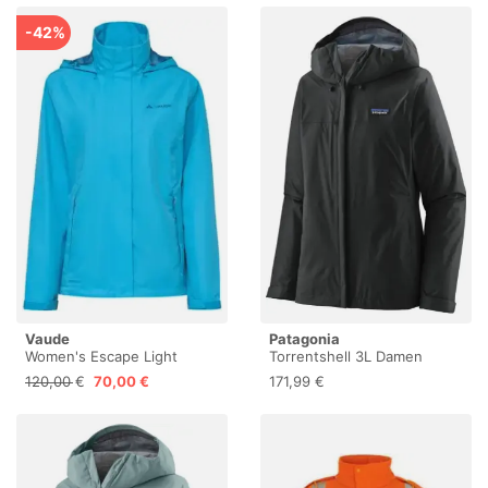
-42%
Vaude
Patagonia
Women's Escape Light
Torrentshell 3L Damen
Jacket, Leichte Damen
Regenjacke
120,00 €
70,00 €
171,99 €
Regenjacke zum Wandern,
wasserdicht, winddicht und
atmungsaktiv