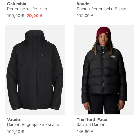
Columbia
Vaude
Regenjacke "Pouring
Damen Regenjacke Escape
Adventure III Jacket"
Light schwarz | 48
100,00 €
79,99 €
102,00 €
wasserdicht, winddicht,
atmungsaktiv
Vaude
The North Face
Damen Regenjacke Escape
Saikuru Damen
Light schwarz | 46
Regenjacken, Tnf
102,00 €
146,80 €
Black/Asphalt Grey, L