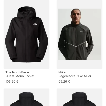
The North Face
Nike
Quest Mono Jacket -
Regenjacke Nike Miler -
Regenjacke - Damen TNF
Noir - male - Size: L
103,90 €
65,26 €
Black XS