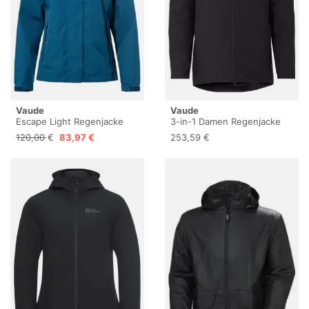
Vaude
Vaude
Escape Light Regenjacke
3-in-1 Damen Regenjacke
Damen – wasserdicht,
VAUDE Mineo
120,00 €
83,97 €
253,59 €
atmungsaktiv und winddicht
mit 2-Lagen-Membran,
verstaubare Kapuze, 420g
leicht - shore blue, 36