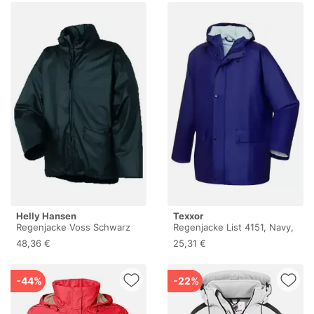
Helly Hansen
Texxor
Regenjacke Voss Schwarz
Regenjacke List 4151, Navy,
Größe Xl
Größe Xxl
48,36 €
25,31 €
-44%
-22%