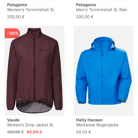
Patagonia
Patagonia
Women's Torrentshell 3L
Men's Torrentshell 3L Rain
Rain Jacket - Regenjacke
Jacket - Regenjacke
200,00 €
200,00 €
-20%
Vaude
Helly Hansen
Women‘s Drop Jacket III,
Workwear Regenjacke
leichte Regenjacke,
wasserdicht Voss Jacket,
120,00 €
95,90 €
59,03 €
atmungsaktiv &
Blau 70216, S