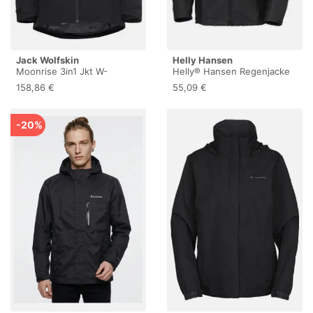
Jack Wolfskin
Helly Hansen
Moonrise 3in1 Jkt W-
Helly® Hansen Regenjacke
Outdoor und Regenjacke
VOSS, wasserdicht,
158,86 €
55,09 €
schwarz 70180 , 1 Stück,
Größe: XL
-20%