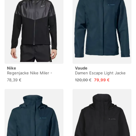
Nike
Vaude
Regenjacke Nike Miler -
Damen Escape Light Jacke
Noir - male - Size: M
78,39 €
120,00 €
79,99 €