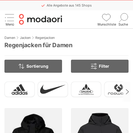
Alle Angebote aus 145 Shops
Keinen Sale mehr verpassen
Menü
Wunschliste
Suche
Komfortable WishList-Funktion
Stündlich aktualisiert
Damen
Jacken
Regenjacken
Regenjacken für Damen
Sortierung
Filter