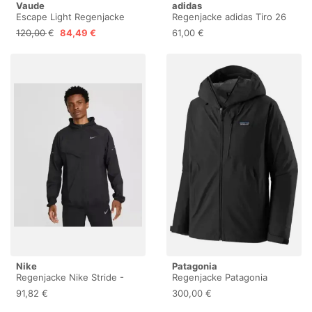
Vaude
adidas
Escape Light Regenjacke
Regenjacke adidas Tiro 26
Damen – wasserdicht,
Competition - Rouge - male
120,00 €
84,49 €
61,00 €
atmungsaktiv und winddicht
- Size: XS
mit 2-Lagen-Membran,
verstaubare Kapuze, 420g
leicht - black, 44
Nike
Patagonia
Regenjacke Nike Stride -
Regenjacke Patagonia
Noir - male - Size: M
Granite Crest
91,82 €
300,00 €