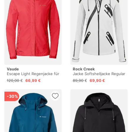
Vaude
Rock Creek
Escape Light Regenjacke für
Jacke Softshelljacke Regular
Damen, wasserdicht –
Fit
120,00 €
66,99 €
89,90 €
69,90 €
Flame, 40
-30%