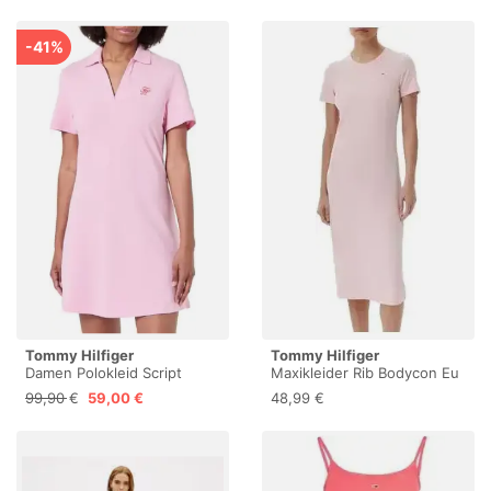
gerippter Struktur
-41%
Tommy Hilfiger
Tommy Hilfiger
Damen Polokleid Script
Maxikleider Rib Bodycon Eu
Kurz, Rosa (Classic Pink), S
S Female
99,90 €
59,00 €
48,99 €