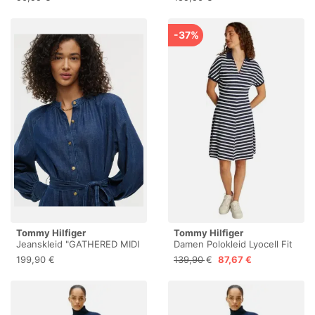
Schwarz (Black), S
Baumwolle, figurbetont, in
gerippter Struktur
-37%
Tommy Hilfiger
Tommy Hilfiger
Jeanskleid "GATHERED MIDI
Damen Polokleid Lyocell Fit
DRESS MYF" Baumwoll-
& Flare, Mehrfarbig (Dark
199,90 €
139,90 €
87,67 €
Denim
Night Navy/Calico STP), XL