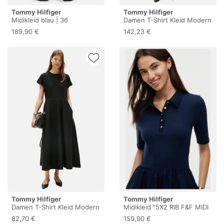
Tommy Hilfiger
Tommy Hilfiger
Midikleid blau | 36
Damen T-Shirt Kleid Modern
Cody Midi Mix Fit & Flare,
189,90 €
142,23 €
Schwarz (Black), XXL
Tommy Hilfiger
Tommy Hilfiger
Damen T-Shirt Kleid Modern
Midikleid "5X2 RIB F&F MIDI
Cody Midi Mix Fit & Flare,
S/S POLO DRESS"
82,70 €
159,90 €
Schwarz (Black), XXS
Baumwolle, figurbetont, in