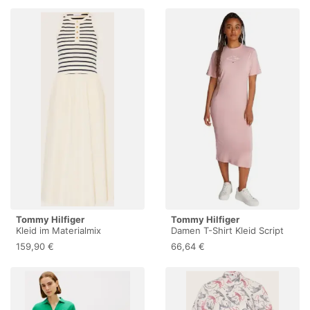
Calico/Dark Night Navy), XL
Tommy Hilfiger
Tommy Hilfiger
Kleid im Materialmix
Damen T-Shirt Kleid Script
Midi Länge, Rosa (Foggy
159,90 €
66,64 €
Pink), XS