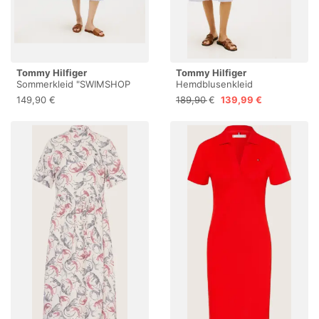
Tommy Hilfiger
Tommy Hilfiger
Sommerkleid "SWIMSHOP
Hemdblusenkleid
SEERSUCKER SMOCKED
"EMBROIDERED POPLIN
149,90 €
189,90 €
139,99 €
DRS" mit schmalen Trägern
SHIRT DRESS" mit
zum Binden, Midi-Länge
Spaghetti-Trägern zum
Binden