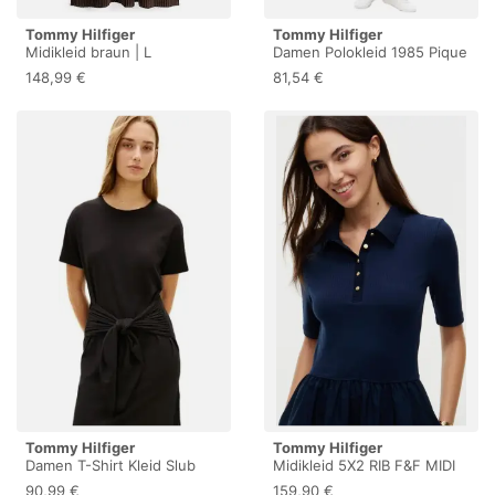
Tommy Hilfiger
Tommy Hilfiger
Midikleid braun | L
Damen Polokleid 1985 Pique
Slim Fit, Schwarz (Dark
148,99 €
81,54 €
Night Navy/Ecru STP), S
Tommy Hilfiger
Tommy Hilfiger
Damen T-Shirt Kleid Slub
Midikleid 5X2 RIB F&F MIDI
Knot Midi zum Knoten,
S/S POLO DRESS
90,99 €
159,90 €