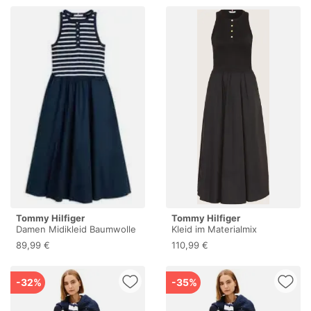
Tommy Hilfiger
Tommy Hilfiger
Damen Midikleid Baumwolle
Kleid im Materialmix
L
89,99 €
110,99 €
-32%
-35%