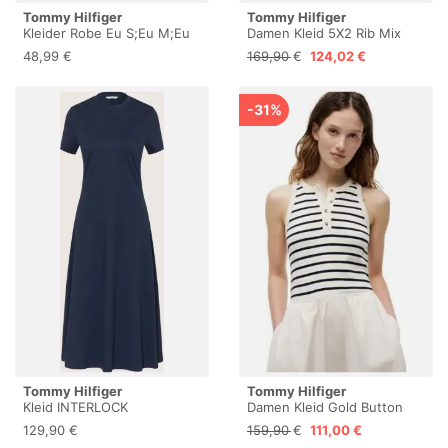
Tommy Hilfiger
Tommy Hilfiger
Kleider Robe Eu S;Eu M;Eu
Damen Kleid 5X2 Rib Mix
Xs Female
Media Midi-Länge, Schwarz
48,99 €
169,90 €
124,02 €
(Black), XS
-31%
Tommy Hilfiger
Tommy Hilfiger
Kleid INTERLOCK
Damen Kleid Gold Button
Poplin Mix Midi-Länge,
129,90 €
159,90 €
111,00 €
Mehrfarbig (Breton STP