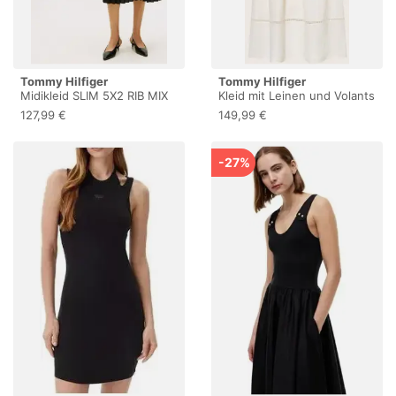
Tommy Hilfiger
Tommy Hilfiger
Midikleid SLIM 5X2 RIB MIX
Kleid mit Leinen und Volants
MIDI DRS Kunstfaser, slim
127,99 €
149,99 €
fit, figurbetont, in gerippter
Struktur
-27%