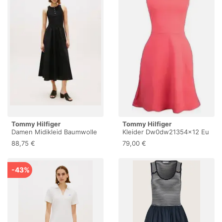
Tommy Hilfiger
Tommy Hilfiger
Damen Midikleid Baumwolle
Kleider Dw0dw21354x12 Eu
L
S;Eu M Female
88,75 €
79,00 €
-43%