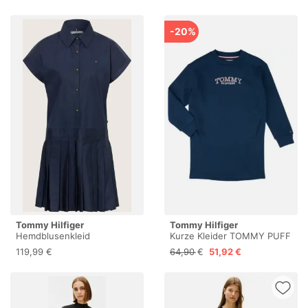
-20%
Tommy Hilfiger
Tommy Hilfiger
Hemdblusenkleid
Kurze Kleider TOMMY PUFF
FLOWER HWK DRESS LS
119,99 €
64,90 €
51,92 €