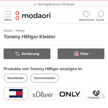
Alle Angebote aus 145 Shops
Keinen Sale mehr verpassen
Menü
Wunschliste
Suche
Komfortable WishList-Funktion
Stündlich aktualisiert
Damen
Kleider
Tommy Hilfiger Kleider
Sortierung
Filter
1
Produkte von Tommy Hilfiger anzeigen in:
Maxikleider
Sommerkleider