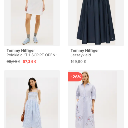
Tommy Hilfiger
Tommy Hilfiger
Polokleid "TH SCRIPT OPEN-
Jerseykleid
NK POLO DRS" mit
99,90 €
57,34 €
169,90 €
Knopfleiste
-26%