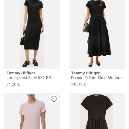
Tommy Hilfiger
Tommy Hilfiger
Jerseykleid SLIM 5X2 RIB
Damen T-Shirt Kleid Modern
MOCK-NK SS DRS in
Cody Midi Mix Fit & Flare,
74,26 €
145,13 €
gerippter Struktur
Schwarz (Black), S