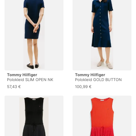
Tommy Hilfiger
Tommy Hilfiger
Polokleid SLIM OPEN NK
Polokleid GOLD BUTTON
POLO DRESS SS mit
F&F MIDI DRESS mit Logo-
57,43 €
100,99 €
gestickter Tommy Hilfiger
Stickerei
Flagge