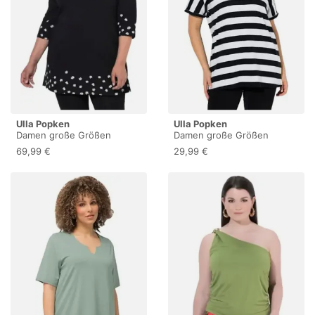
Ulla Popken
Ulla Popken
Damen große Größen
Damen große Größen
Übergrößen Plus Size
Übergrößen Plus Size T-
69,99 €
29,99 €
Longshirt, Motivdruck, A-
Shirt, Ringel, Oversized,
Linie, V-Ausschnitt, 3/4-Arm
Rundhals, Halbarm schwarz
schwarz 58+ 852055100-
62+ 850522100-62+
58+