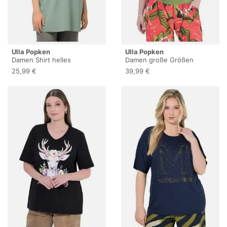
Ulla Popken
Ulla Popken
Damen Shirt helles
Damen große Größen
moosgrün 54+
Übergrößen Plus Size Top,
25,99 €
39,99 €
one Shoulder, Slim,
Zierspange, ärmellos
grasgrün 46+ 850258428-
46+