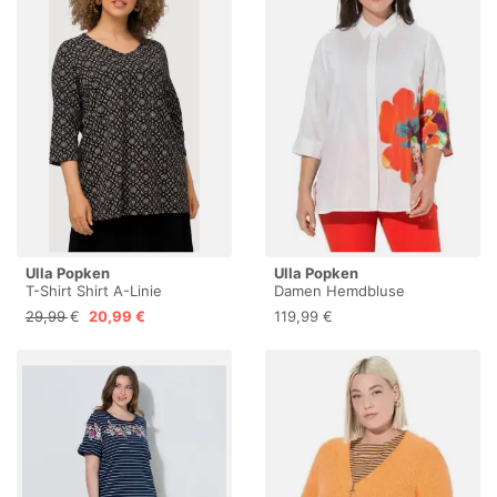
Ulla Popken
Ulla Popken
T-Shirt Shirt A-Linie
Damen Hemdbluse
Zierfalten V-Ausschnitt 3/4-
schneeweiß 50+
29,99 €
20,99 €
119,99 €
Arm