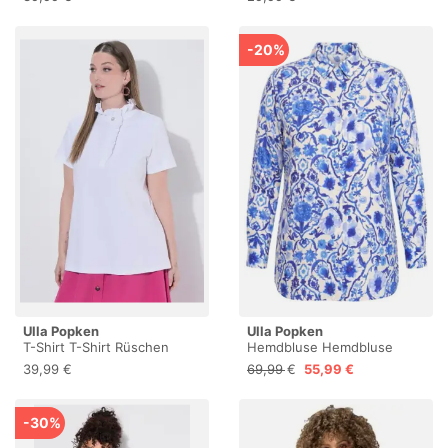
Shirt, Palmenblätter,
3/4-Arm
Rundhalsausschnitt,
Halbarm Offwhite 62+
-20%
850239200-62+
Ulla Popken
Ulla Popken
T-Shirt T-Shirt Rüschen
Hemdbluse Hemdbluse
Classic Halbarm
Leinenmix Hemdkragen
39,99 €
69,99 €
55,99 €
Langarm
-30%