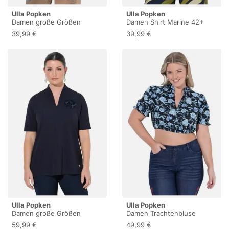
Ulla Popken
Ulla Popken
Damen große Größen
Damen Shirt Marine 42+
Übergrößen Plus Size T-
39,99 €
39,99 €
Shirt, Hirsch, Classic, V-
Ausschnitt, Halbarm
schwarz 50+ 850218100-
50+
Ulla Popken
Ulla Popken
Damen große Größen
Damen Trachtenbluse
Übergrößen Plus Size T-
schwarz 56
59,99 €
49,99 €