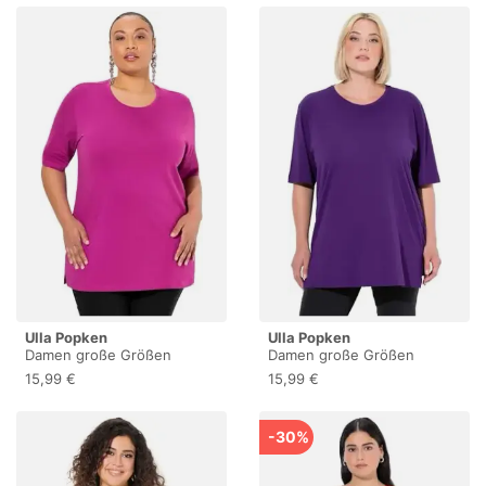
Ulla Popken
Ulla Popken
Damen große Größen
Damen große Größen
Übergrößen bis 72, Basic T-
Übergrößen bis 72, Basic T-
15,99 €
15,99 €
Shirt, Oberteil, Regular Fit,
Shirt, Oberteil, Regular Fit,
Rundhalsausschnitt,
Rundhalsausschnitt,
Halbarm, Beere 42+
Halbarm, tiefes violett 42+
-30%
486910827-42+
486910840-42+