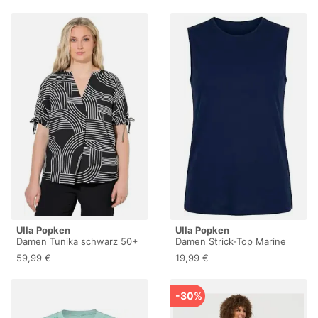
Rundhals, Halbarm Mint 46+
850468429-46+
Ulla Popken
Ulla Popken
Damen Tunika schwarz 50+
Damen Strick-Top Marine
46+
59,99 €
19,99 €
-30%