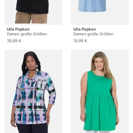
Ulla Popken
Ulla Popken
Damen große Größen
Damen große Größen
Übergrößen Plus Size T-
Übergrößen Plus Size T-
39,99 €
19,99 €
Shirt, Hirsch, Classic, V-
Shirt Doppelpack,
Ausschnitt, Halbarm
Rundhalsausschnitt,
schwarz 46+ 850218100-
Regular, Halbarm
46+
himmelblau 50+
845768706-50+