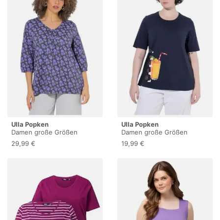
Ulla Popken
Ulla Popken
Damen große Größen
Damen große Größen
Übergrößen Plus Size Shirt,
Übergrößen Plus Size T-
29,99 €
19,99 €
Zierfalte, Oversized, V-
Shirt, Smoothie, Classic,
Ausschnitt, 3/4-Arm
Rundhals, Halbarm Marine
Graphitgrau 58+
50+ 852262130-50+
852844110-58+