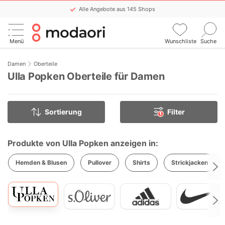
Alle Angebote aus 145 Shops
Keinen Sale mehr verpassen
Menü
Wunschliste
Suche
Komfortable WishList-Funktion
Stündlich aktualisiert
Damen
Oberteile
Ulla Popken Oberteile für Damen
Sortierung
Filter
1
Produkte von Ulla Popken anzeigen in:
Hemden & Blusen
Pullover
Shirts
Strickjacken