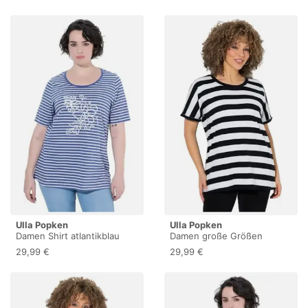
Shirt, Applikation,
Kelchkragen, V-Ausschnitt,
Halbarm Dunkles Marine
50+ 847765120-50+
Ulla Popken
Ulla Popken
Damen Shirt atlantikblau
Damen große Größen
58+
Übergrößen Plus Size T-
29,99 €
29,99 €
Shirt, Ringel, Oversized,
Rundhals, Halbarm schwarz
58+ 850522100-58+