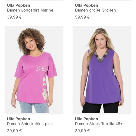
Ulla Popken
Ulla Popken
Damen Longshirt Marine
Damen große Größen
46+
Übergrößen Plus Size Bluse,
39,99 €
59,99 €
A-Linie, Musselin, Stickerei
schneeweiß 54+
837856200-54+
Ulla Popken
Ulla Popken
Damen Shirt kühles pink
Damen Strick-Top lila 46+
54+
29,99 €
39,99 €