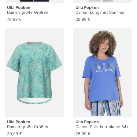
Ulla Popken
Ulla Popken
Damen große Größen
Damen Longshirt Sommer
Übergrößen Plus Size
grün 54+
79,99 €
29,99 €
Slinkyshirt, Karo-Design,
Wasserfallausschnitt, 3/4-
Arm tief grün 54+
842022759-54+
Ulla Popken
Ulla Popken
Damen große Größen
Damen Shirt Kornblume 54+
Übergrößen Plus Size
39,99 €
25,99 €
Funktions-Shirt, Korallen,