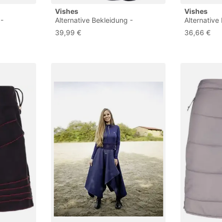
Vishes
Vishes
 -
Alternative Bekleidung -
Alternative
Damen
Thermorock Warmer Damen
Thermoroc
39,99 €
36,66 €
rock aus
Winterröcke kurz Lagenlook aus
Winterrock 
44
ECO-Fleece braun 34
ECO-Fleece