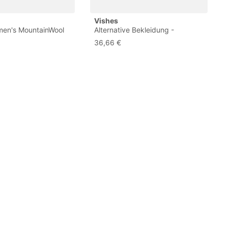
Vishes
en's MountainWool
Alternative Bekleidung -
added Skirt Warm
Thermorock Warmer Damen
36,66 €
rock Thermorock
Winterrock kurz Minirock aus
ECO-Fleece Olive 36