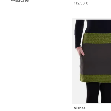
Aenergy IN Skirt Wom
112,50 €
Schwarz XL
Vishes