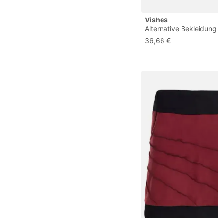
Vishes
Alternative Bekleidung
Thermorock Warmer 
36,66 €
Winterrock kurz Miniro
ECO-Fleece schwarz 