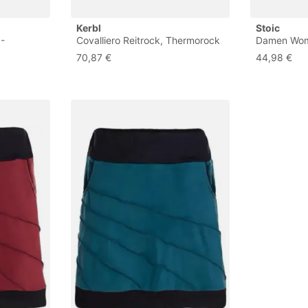
Kerbl
Stoic
 -
Covalliero Reitrock, Thermorock
Damen Wom
Damen
Fleecefutter Beinschlaufen,
KilvoSt. P
70,87 €
44,98 €
ck aus
Damen 34-38
Kunstfaser
38
isolierend