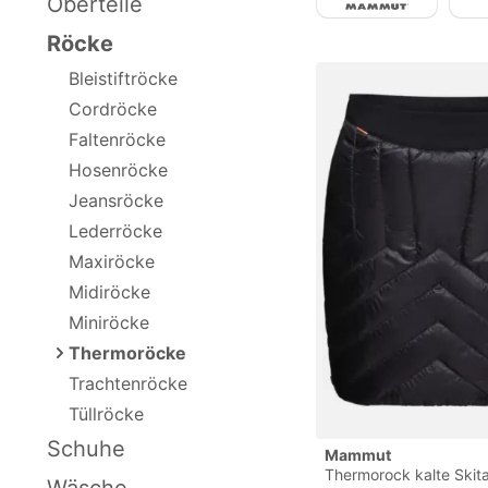
Oberteile
Röcke
Bleistiftröcke
Cordröcke
Faltenröcke
Hosenröcke
Jeansröcke
Lederröcke
Maxiröcke
Midiröcke
Miniröcke
Thermoröcke
Trachtenröcke
Tüllröcke
Schuhe
Mammut
Thermorock kalte Skit
Wäsche