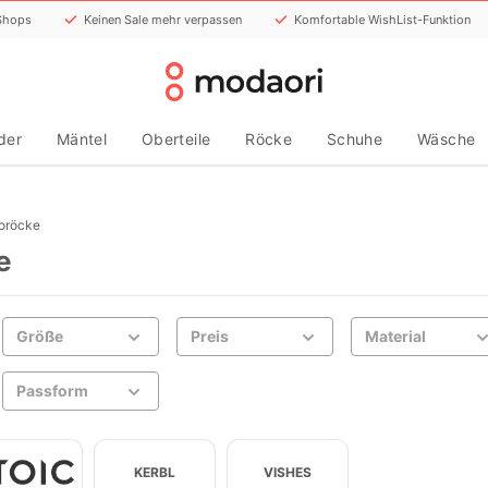
 Shops
Keinen Sale mehr verpassen
Komfortable WishList-Funktion
der
Mäntel
Oberteile
Röcke
Schuhe
Wäsche
oröcke
e
Größe
Preis
Material
Passform
KERBL
VISHES