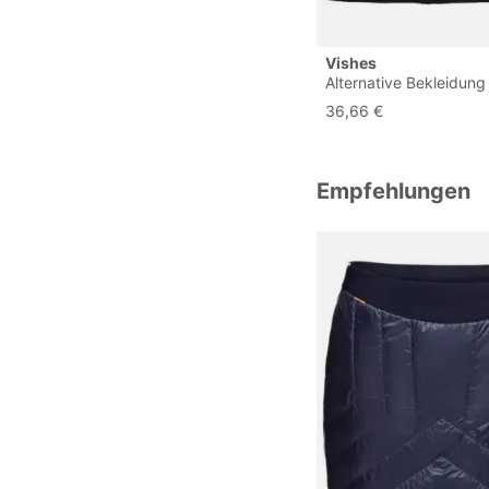
Vishes
Alternative Bekleidung
Thermorock Warmer 
36,66 €
Winterrock kurz Miniro
ECO-Fleece dunkelrot
Empfehlungen