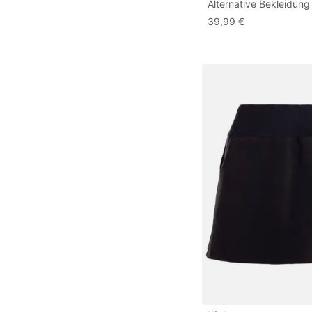
Alternative Bekleidung
Thermorock Warmer 
39,99 €
Winterrock kurz Tasch
aus ECO-Fleece Olive 