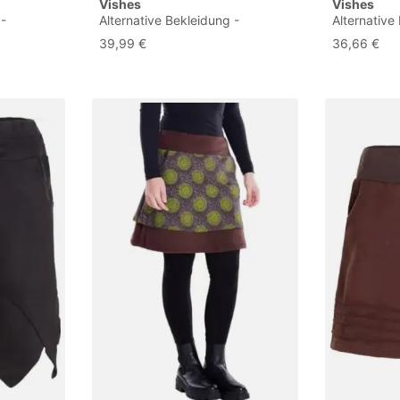
Vishes
Vishes
 -
Alternative Bekleidung -
Alternative
Damen
Thermorock Warmer Side-Bag
Thermoroc
39,99 €
36,66 €
ck aus
Damen Winterrock kurz Minirock
Winterrock 
40-42
Fleece türkis 40-42
ECO-Fleece