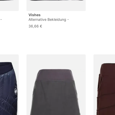
Vishes
 -
Alternative Bekleidung -
Damen
Thermorock Warmer Damen
36,66 €
ck aus
Winterrock kurz Minirock aus
 36
ECO-Fleece türkis 36