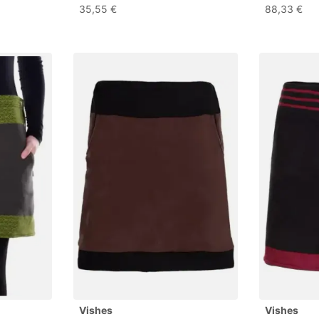
en
Damen Winterrock kurz Minirock
Fleecefutte
35,55 €
88,33 €
aus ECO-Fleece Hippei, Retro
Damen 40-4
Style
Vishes
Vishes