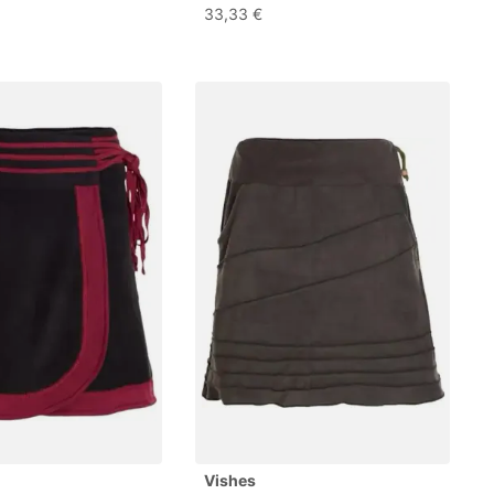
r Beinschlaufen,
Thermorock Warmer Damen
33,33 €
6, Blau
Winterrock kurz Elfen Minirock
aus Fleece dunkelrot 36-38
Vishes