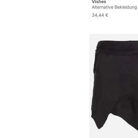
Vishes
Alternative Bekleidung
Thermorock Warmer 
34,44 €
Winterrock kurz Miniro
ECO-Fleece schwarz 