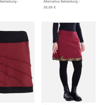
 Bekleidung -
Alternative Bekleidung -
k Warmer Damen
Thermorock Warmer Damen
36,66 €
kurz Wickelrock aus
Winterrock kurz Minirock aus
e schwarz
ECO-Fleece Olive 38