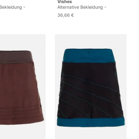
Vishes
 Bekleidung -
Alternative Bekleidung -
k Warmer Damen
Thermorock Warmer Damen
36,66 €
kurz Minirock aus
Winterröcke kurz Taschenrock
 dunkelrot 46
aus ECO-Fleece dunkelrot 36