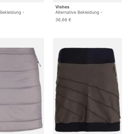
Vishes
 Bekleidung -
Alternative Bekleidung -
k Warmer Damen
Thermorock Warmer Damen
36,66 €
kurz Minirock aus
Winterrock kurz Minirock aus
 braun 44-46
ECO-Fleece schwarz 48