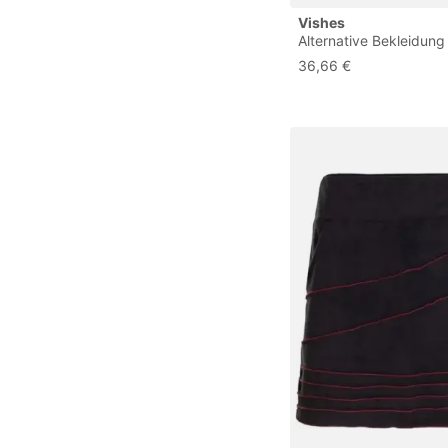
Vishes
Alternative Bekleidung
Thermorock Warmer 
36,66 €
Winterrock kurz Zipfel
ECO-Fleece schwarz 