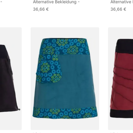
 -
Alternative Bekleidung -
Alternative
Damen
Thermorock Warmer Damen
Thermoroc
36,66 €
36,66 €
enrock
Winterrock kurz Minirock aus
Winterrock 
38
ECO-Fleece braun-schwarz 36
ECO-Fleec