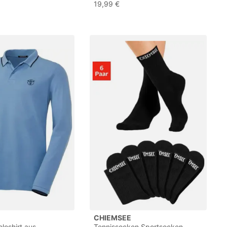
s
Baumwolle
19,99 €
CHIEMSEE
loshirt aus
Tennissocken Sportsocken