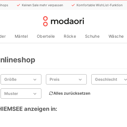
 Shops
Keinen Sale mehr verpassen
Komfortable WishList-Funktion
der
Mäntel
Oberteile
Röcke
Schuhe
Wäsche
nlineshop
Größe
Preis
Geschlecht
Alles zurücksetzen
Muster
HIEMSEE anzeigen in: