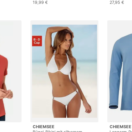
Baumwolle
Boxershort
19,99 €
27,95 €
CHIEMSEE
CHIEMSEE
Bügel-Bikini mit silbernem
Langarm-Po