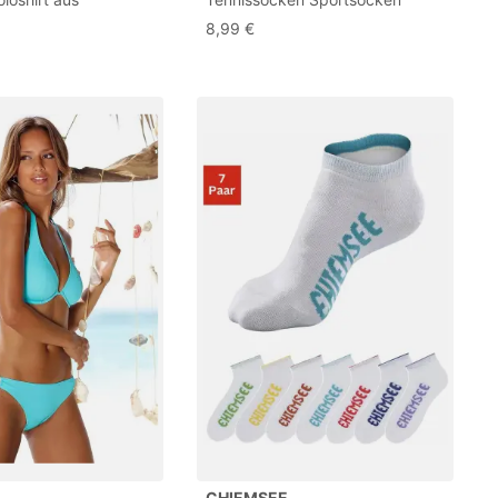
em Baumwoll-Piqué
Damen Herren Socken verstärkt
8,99 €
Atmungsaktive Baumwolle
(Packung, 6-Paar, Crew Socken)
mit eingestricktem
Markennamen
CHIEMSEE