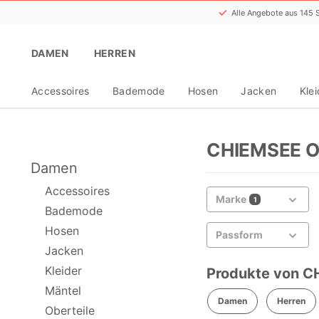
Alle Angebote aus 145
DAMEN
HERREN
Accessoires
Bademode
Hosen
Jacken
Klei
CHIEMSEE O
Damen
Accessoires
Marke
1
Bademode
Hosen
Passform
Jacken
Kleider
Produkte von C
Mäntel
Damen
Herren
Oberteile