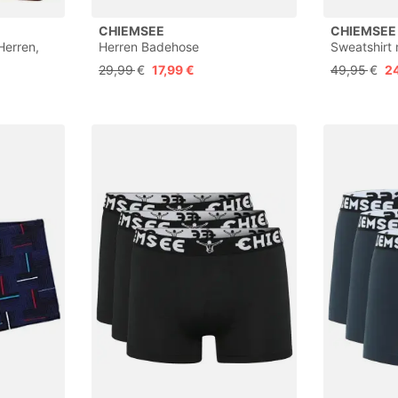
CHIEMSEE
CHIEMSEE
Herren,
Herren Badehose
Sweatshirt 
32
Backprint
29,99 €
17,99 €
49,95 €
2