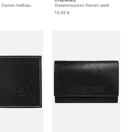
i Damen hellblau
Sneakersocken Damen weiß
D
Gr.31-34
14,99 €