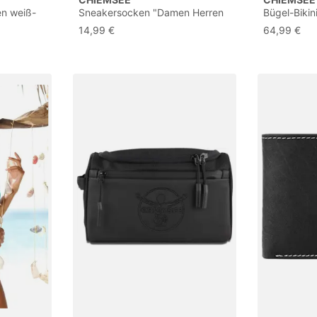
n weiß-
Sneakersocken "Damen Herren
Bügel-Bikin
rz-grau,
sportliche Sneaker Socken
Gr.36 Cup 
14,99 €
64,99 €
5-38
Kurzsocken atmungsaktiv"
Packung, 6 Paar tlg. ideal für
Sport & Freizeit mit großem
Logo auf dem Fuß