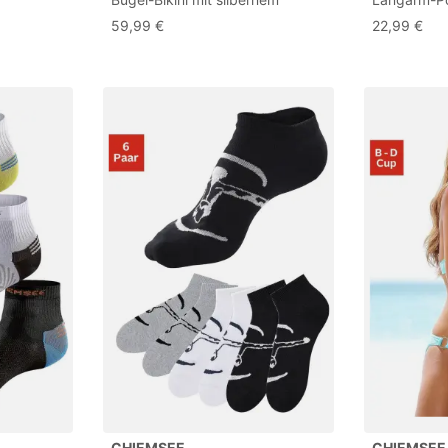
Zierring
formstabil
59,99 €
22,99 €
CHIEMSEE
CHIEMSEE