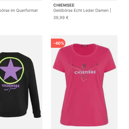
CHIEMSEE
börse im Querformat
Geldbörse Echt Leder Damen |
Herren | Schlichte
schwarz | 021124
39,99 €
 1 Münzfach mit
verschluss, 12
Karten und
lichkeiten, RFID-
21126
-40%