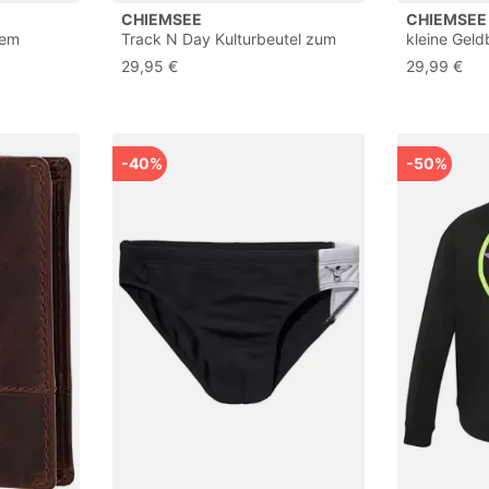
CHIEMSEE
CHIEMSEE
nem
Track N Day Kulturbeutel zum
kleine Geld
Aufhängen, Kulturtasche,
Echt Leder 
29,95 €
29,99 €
Schwarz
Geldbörse,
Druckknopf
Fächer für 
Einsteckmög
Schutz | 0
-40%
-50%